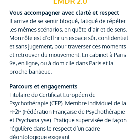
EMDR 2.0
Vous accompagner avec clarté et respect
Contactez-moi
Il arrive de se sentir bloqué, fatigué de répéter
les mêmes scénarios, en quête d’air et de sens.
Politique de cookies
Mon rôle est d’offrir un espace sûr, confidentiel
et sans jugement, pour traverser ces moments
et retrouver du mouvement. En cabinet à Paris
9e, en ligne, ou à domicile dans Paris et la
proche banlieue.
Parcours et engagements
Titulaire du Certificat Européen de
Psychothérapie (CEP). Membre individuel de la
FF2P (Fédération Française de Psychothérapie
et Psychanalyse). Pratique supervisée de façon
régulière dans le respect d’un cadre
déontologique exigeant.