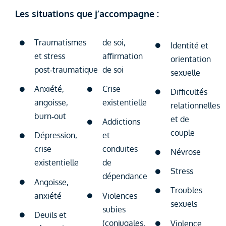
Les situations que j’accompagne :
Traumatismes
de soi,
Identité et
et stress
affirmation
orientation
post‑traumatique
de soi
sexuelle
Anxiété,
Crise
Difficultés
angoisse,
existentielle
relationnelles
burn‑out
et de
Addictions
couple
Dépression,
et
crise
conduites
Névrose
existentielle
de
Stress
dépendance
Angoisse,
Troubles
anxiété
Violences
sexuels
subies
Deuils et
(conjugales,
Violence